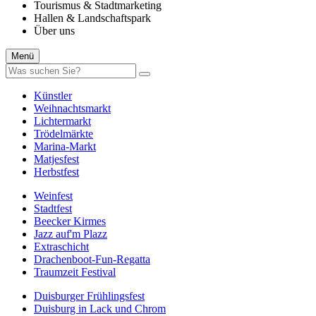
Tourismus & Stadtmarketing
Hallen & Landschaftspark
Über uns
Menü
Künstler
Weihnachtsmarkt
Lichtermarkt
Trödelmärkte
Marina-Markt
Matjesfest
Herbstfest
Weinfest
Stadtfest
Beecker Kirmes
Jazz auf'm Plazz
Extraschicht
Drachenboot-Fun-Regatta
Traumzeit Festival
Duisburger Frühlingsfest
Duisburg in Lack und Chrom