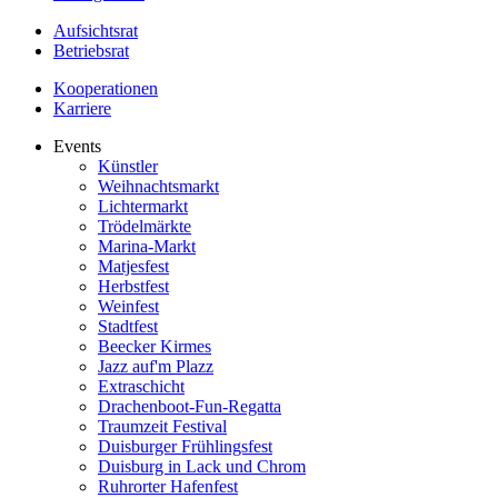
Aufsichtsrat
Betriebsrat
Kooperationen
Karriere
Events
Künstler
Weihnachtsmarkt
Lichtermarkt
Trödelmärkte
Marina-Markt
Matjesfest
Herbstfest
Weinfest
Stadtfest
Beecker Kirmes
Jazz auf'm Plazz
Extraschicht
Drachenboot-Fun-Regatta
Traumzeit Festival
Duisburger Frühlingsfest
Duisburg in Lack und Chrom
Ruhrorter Hafenfest