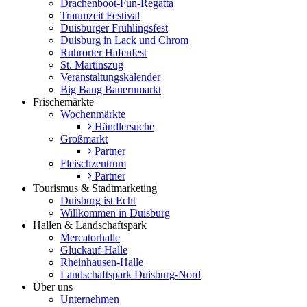
Drachenboot-Fun-Regatta
Traumzeit Festival
Duisburger Frühlingsfest
Duisburg in Lack und Chrom
Ruhrorter Hafenfest
St. Martinszug
Veranstaltungskalender
Big Bang Bauernmarkt
Frischemärkte
Wochenmärkte
Händlersuche
Großmarkt
Partner
Fleischzentrum
Partner
Tourismus & Stadtmarketing
Duisburg ist Echt
Willkommen in Duisburg
Hallen & Landschaftspark
Mercatorhalle
Glückauf-Halle
Rheinhausen-Halle
Landschaftspark Duisburg-Nord
Über uns
Unternehmen