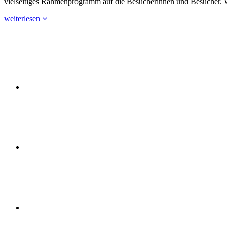
vielseitiges Rahmenprogramm auf die Besucherinnen und Besucher. W
weiterlesen