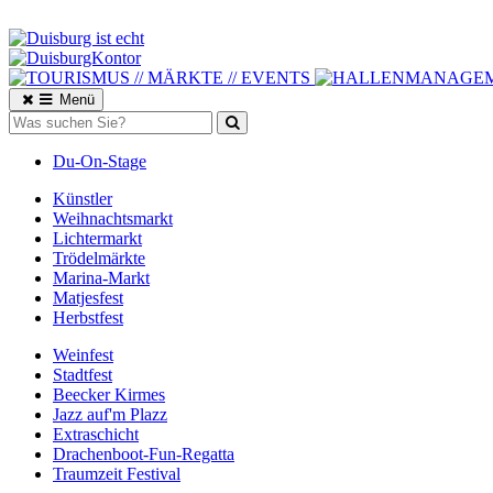
Menü
Du-On-Stage
Künstler
Weihnachtsmarkt
Lichtermarkt
Trödelmärkte
Marina-Markt
Matjesfest
Herbstfest
Weinfest
Stadtfest
Beecker Kirmes
Jazz auf'm Plazz
Extraschicht
Drachenboot-Fun-Regatta
Traumzeit Festival