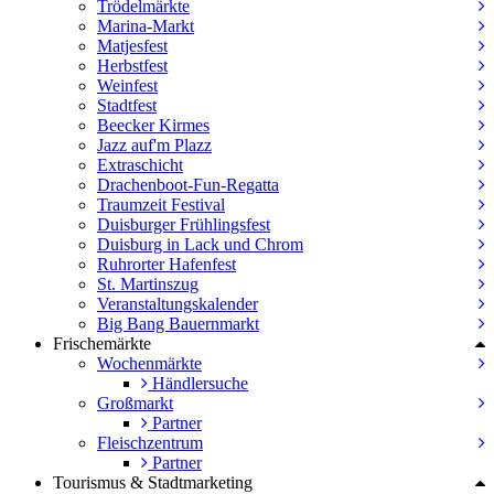
Trödelmärkte
Marina-Markt
Matjesfest
Herbstfest
Weinfest
Stadtfest
Beecker Kirmes
Jazz auf'm Plazz
Extraschicht
Drachenboot-Fun-Regatta
Traumzeit Festival
Duisburger Frühlingsfest
Duisburg in Lack und Chrom
Ruhrorter Hafenfest
St. Martinszug
Veranstaltungskalender
Big Bang Bauernmarkt
Frischemärkte
Wochenmärkte
Händlersuche
Großmarkt
Partner
Fleischzentrum
Partner
Tourismus & Stadtmarketing