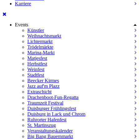
Karriere
Events
Künstler
Weihnachtsmarkt
Lichtermarkt
Trödelmärkte
Marina-Markt
Matjesfest
Herbstfest
Weinfest
Stadtfest
Beecker Kirmes
Jazz auf'm Plazz
Extraschicht
Drachenboot-Fun-Regatta
Traumzeit Festival
Duisburger Frühlingsfest
Duisburg in Lack und Chrom
Ruhrorter Hafenfest
St. Martinszug
Veranstaltungskalender
Big Bang Bauernmarkt