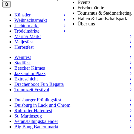
Events
Frischemärkte
Tourismus & Stadtmarketing
Künstler
Hallen & Landschaftspark
Weihnachtsmarkt
Über uns
Lichtermarkt
Trödelmärkte
Marina-Markt
Matjesfest
Herbstfest
Weinfest
Stadtfest
Beecker Kirmes
Jazz auf'm Plazz
Extraschicht
Drachenboot-Fun-Regatta
Traumzeit Festival
Duisburger Frühlingsfest
Duisburg in Lack und Chrom
Ruhrorter Hafenfest
St. Martinszug
Veranstaltungskalender
Big Bang Bauernmarkt