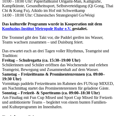
10:00 - 18:00 Uhr: Papierfaltkunst Origami-Man, Kalligrafie,
Kampfkünste, Gesundheitssport, Selbstverteidigung (Qi Gong, Thai
Chi & Kung Fu), Aikido im Hof mit Schwertkamp
14:00 - 18:00 Uhr: Chinesisches Strategiespiel Go/Weiqi
Das kulturelle Programm wurde in Kooperation mit dem
Konfuzius-Institut Metropole Ruhr e.V.
gestaltet.
Die Trommel gibt den Takt vor, die Paddel greifen ins Wasser,
Teams wachsen zusammen – und Duisburg feiert.
Das erwartet euch an drei Tagen voller Rhythmus, Teamgeist und
Tradition:
Freitag – Schulregatta (ca. 15:30–19:00 Uhr)
Schülerinnen und Schüler eröffnen das Wochenende und erleben
Teamgeist, Bewegung und Zusammenhalt auf dem Wasser.
Samstag – Freizeitteams & Prominentenrennen (ca. 09:00–
19:30 Uhr)
Vormittags paddeln Freizeitteams im Rahmen des FUNcup MIXED,
am Nachmittag startet das Prominentenrennen für geladene Gäste.
Sonntag – Freizeit- & Sportteams (ca. 09:00–18:30 Uhr)
Am Finaltag mit Fun Cup Mixed und Sport Cup Mixed für Freizeit-
und ambitionierte Teams – begleitet von einem bunten Familien-
und Kulturprogramm im Innenhafen.