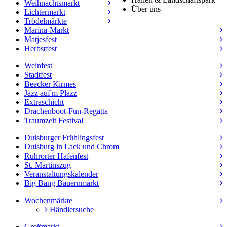
Weihnachtsmarkt
Über uns
Lichtermarkt
Trödelmärkte
Marina-Markt
Matjesfest
Herbstfest
Weinfest
Stadtfest
Beecker Kirmes
Jazz auf'm Plazz
Extraschicht
Drachenboot-Fun-Regatta
Traumzeit Festival
Duisburger Frühlingsfest
Duisburg in Lack und Chrom
Ruhrorter Hafenfest
St. Martinszug
Veranstaltungskalender
Big Bang Bauernmarkt
Wochenmärkte
Händlersuche
Großmarkt