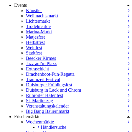
Events
Künstler
Weihnachtsmarkt
Lichtermarkt
Trödelmärkte
Marina-Markt
Matjesfest
Herbstfest
Weinfest
Stadtfest
Beecker Kirmes
Jazz auf'm Plazz
Extraschicht
Drachenboot-Fun-Regatta
Traumzeit Festival
Duisburger Frühlingsfest
Duisburg in Lack und Chrom
Ruhrorter Hafenfest
St. Martinszug
Veranstaltungskalender
Big Bang Bauernmarkt
Frischemärkte
Wochenmärkte
Händlersuche