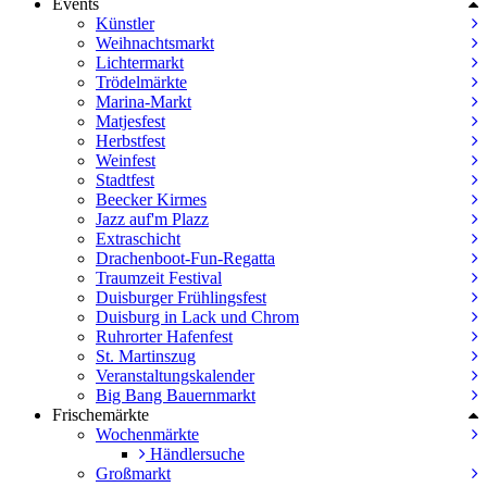
Events
Künstler
Weihnachtsmarkt
Lichtermarkt
Trödelmärkte
Marina-Markt
Matjesfest
Herbstfest
Weinfest
Stadtfest
Beecker Kirmes
Jazz auf'm Plazz
Extraschicht
Drachenboot-Fun-Regatta
Traumzeit Festival
Duisburger Frühlingsfest
Duisburg in Lack und Chrom
Ruhrorter Hafenfest
St. Martinszug
Veranstaltungskalender
Big Bang Bauernmarkt
Frischemärkte
Wochenmärkte
Händlersuche
Großmarkt