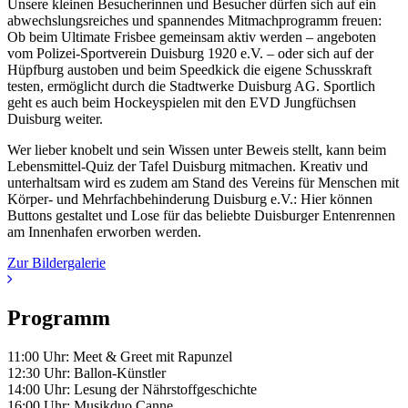
Unsere kleinen Besucherinnen und Besucher dürfen sich auf ein
abwechslungsreiches und spannendes Mitmachprogramm freuen:
Ob beim Ultimate Frisbee gemeinsam aktiv werden – angeboten
vom Polizei-Sportverein Duisburg 1920 e.V. – oder sich auf der
Hüpfburg austoben und beim Speedkick die eigene Schusskraft
testen, ermöglicht durch die Stadtwerke Duisburg AG. Sportlich
geht es auch beim Hockeyspielen mit den EVD Jungfüchsen
Duisburg weiter.
Wer lieber knobelt und sein Wissen unter Beweis stellt, kann beim
Lebensmittel-Quiz der Tafel Duisburg mitmachen. Kreativ und
unterhaltsam wird es zudem am Stand des Vereins für Menschen mit
Körper- und Mehrfachbehinderung Duisburg e.V.: Hier können
Buttons gestaltet und Lose für das beliebte Duisburger Entenrennen
am Innenhafen erworben werden.
Zur Bildergalerie
Programm
11:00 Uhr: Meet & Greet mit Rapunzel
12:30 Uhr: Ballon-Künstler
14:00 Uhr: Lesung der Nährstoffgeschichte
16:00 Uhr: Musikduo Canne