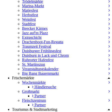
Trödelmärkte
Marina-Markt
Matjesfest
Herbstfest
Weinfest
Stadtfest
Beecker Kirmes
Jazz auf'm Plazz
Extraschicht
Drachenboot-Fun-Regatta
Traumzeit Festival
Duisburger Frühlingsfest
Duisburg in Lack und Chrom
Ruhrorter Hafenfest
St. Martinszug
Veranstaltungskalender
Big Bang Bauernmarkt
Frischemärkte
Wochenmärkte
Händlersuche
Großmarkt
Partner
Fleischzentrum
Partner
Tourismus & Stadtmarketing