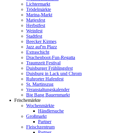
Lichtermarkt
Trödelmärkte
Marina-Markt
Matjesfest
Herbstfest
Weinfest
Stadtfest
Beecker Kirmes
Jazz auf'm Plazz
Extraschicht
Drachenboot-Fun-Regatta
Traumzeit Festival
Duisburger Frühlingsfest
Duisburg in Lack und Chrom
Ruhrorter Hafenfest
St. Martinszug
Veranstaltungskalender
Big Bang Bauernmarkt
Frischemärkte
Wochenmärkte
Händlersuche
Großmarkt
Partner
Fleischzentrum
Partner