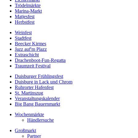
Trödelmärkte
Marina-Markt
Matjesfest
Herbstfest
Weinfest
Stadtfest
Beecker Kirmes
Jazz auf'm Plazz
Extraschicht
Drachenboot-Fun-Regatta
Traumzeit Festival
Duisburger Frühlingsfest
Duisburg in Lack und Chrom
Ruhrorter Hafenfest
St. Martinszug
Veranstaltungskalender
Big Bang Bauernmarkt
Wochenmärkte
Händlersuche
Großmarkt
Partner