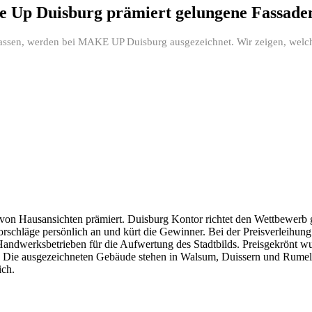
ke Up Duisburg prämiert gelungene Fassade
 lassen, werden bei MAKE UP Duisburg ausgezeichnet. Wir zeigen, welc
 von Hausansichten prämiert. Duisburg Kontor richtet den Wettbewerb
Vorschläge persönlich an und kürt die Gewinner. Bei der Preisverleihu
andwerksbetrieben für die Aufwertung des Stadtbilds. Preisgekrönt w
fe“. Die ausgezeichneten Gebäude stehen in Walsum, Duissern und R
ich.