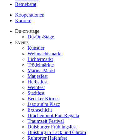
Betriebsrat
Kooperationen
Karriere
Du-on-stage
Du-On-Stage
Events
Künstler
Weihnachtsmarkt
Lichtermarkt
Trödelmärkte
Marina-Markt
Matjesfest
Herbstfest
Weinfest
Stadtfest
Beecker Kirmes
Jazz auf'm Plazz
Extraschicht
Drachenboot-Fun-Regatta
Traumzeit Festival
Duisburger Frühlingsfest
Duisburg in Lack und Chrom
Ruhrorter Hafenfest