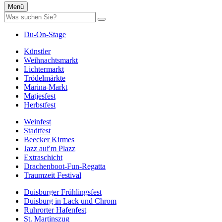
Menü
Du-On-Stage
Künstler
Weihnachtsmarkt
Lichtermarkt
Trödelmärkte
Marina-Markt
Matjesfest
Herbstfest
Weinfest
Stadtfest
Beecker Kirmes
Jazz auf'm Plazz
Extraschicht
Drachenboot-Fun-Regatta
Traumzeit Festival
Duisburger Frühlingsfest
Duisburg in Lack und Chrom
Ruhrorter Hafenfest
St. Martinszug