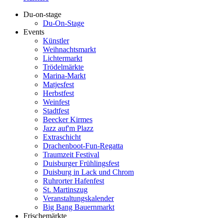
Du-on-stage
Du-On-Stage
Events
Künstler
Weihnachtsmarkt
Lichtermarkt
Trödelmärkte
Marina-Markt
Matjesfest
Herbstfest
Weinfest
Stadtfest
Beecker Kirmes
Jazz auf'm Plazz
Extraschicht
Drachenboot-Fun-Regatta
Traumzeit Festival
Duisburger Frühlingsfest
Duisburg in Lack und Chrom
Ruhrorter Hafenfest
St. Martinszug
Veranstaltungskalender
Big Bang Bauernmarkt
Frischemärkte