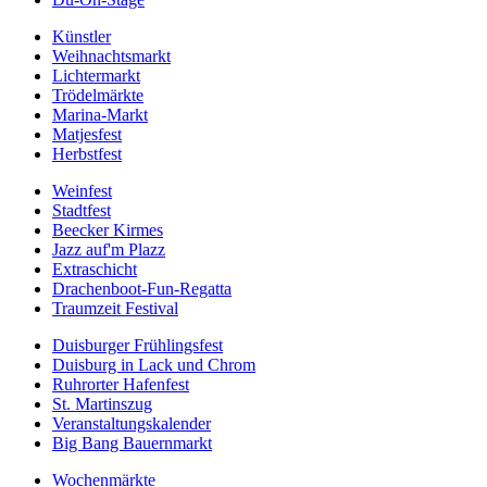
Künstler
Weihnachtsmarkt
Lichtermarkt
Trödelmärkte
Marina-Markt
Matjesfest
Herbstfest
Weinfest
Stadtfest
Beecker Kirmes
Jazz auf'm Plazz
Extraschicht
Drachenboot-Fun-Regatta
Traumzeit Festival
Duisburger Frühlingsfest
Duisburg in Lack und Chrom
Ruhrorter Hafenfest
St. Martinszug
Veranstaltungskalender
Big Bang Bauernmarkt
Wochenmärkte