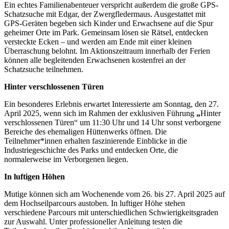
Ein echtes Familienabenteuer verspricht außerdem die große GPS-
Schatzsuche mit Edgar, der Zwergfledermaus. Ausgestattet mit
GPS-Geräten begeben sich Kinder und Erwachsene auf die Spur
geheimer Orte im Park. Gemeinsam lösen sie Rätsel, entdecken
versteckte Ecken – und werden am Ende mit einer kleinen
Überraschung belohnt. Im Aktionszeitraum innerhalb der Ferien
können alle begleitenden Erwachsenen kostenfrei an der
Schatzsuche teilnehmen.
Hinter verschlossenen Türen
Ein besonderes Erlebnis erwartet Interessierte am Sonntag, den 27.
April 2025, wenn sich im Rahmen der exklusiven Führung
„
Hinter
verschlossenen Türen“ um 11:30 Uhr und 14 Uhr sonst verborgene
Bereiche des ehemaligen Hüttenwerks öffnen. Die
Teilnehmer*innen erhalten faszinierende Einblicke in die
Industriegeschichte des Parks und entdecken Orte, die
normalerweise im Verborgenen liegen.
In luftigen Höhen
Mutige können sich am Wochenende vom 26. bis 27. April 2025 auf
dem Hochseilparcours austoben. In luftiger Höhe stehen
verschiedene Parcours mit unterschiedlichen Schwierigkeitsgraden
zur Auswahl. Unter professioneller Anleitung testen die